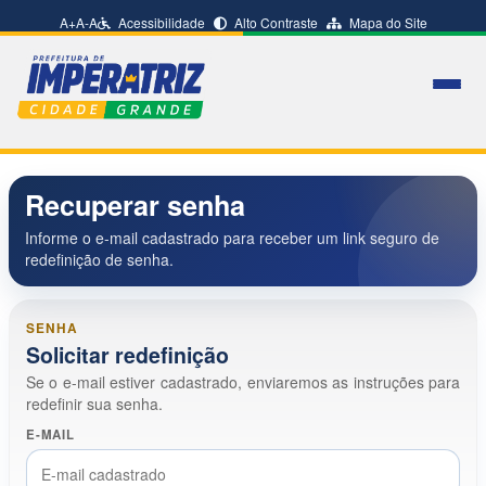
A+
A-
A
Acessibilidade
Alto Contraste
Mapa do Site
Recuperar senha
Informe o e-mail cadastrado para receber um link seguro de
redefinição de senha.
SENHA
Solicitar redefinição
Se o e-mail estiver cadastrado, enviaremos as instruções para
redefinir sua senha.
E-MAIL