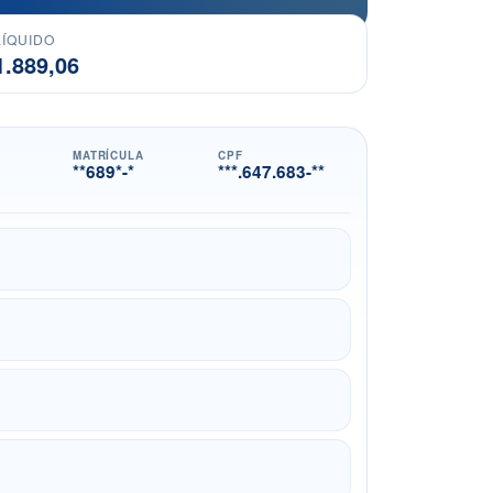
LÍQUIDO
1.889,06
MATRÍCULA
CPF
**689*-*
***.647.683-**