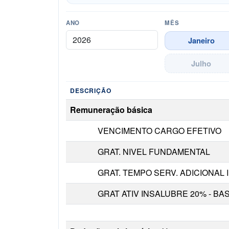
ANO
MÊS
Janeiro
Julho
DESCRIÇÃO
Detalhamento da remuneração do servidor n
Remuneração básica
VENCIMENTO CARGO EFETIVO
GRAT. NIVEL FUNDAMENTAL
GRAT. TEMPO SERV. ADICIONAL I
GRAT ATIV INSALUBRE 20% - BA