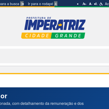
 para a busca
3
Ir para o rodapé
4
A+
A-
A
Ace
dor
ionada, com detalhamento da remuneração e dos