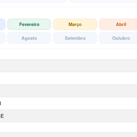
Fevereiro
Março
Abril
Agosto
Setembro
Outubro
a competência selecionada
I
SE