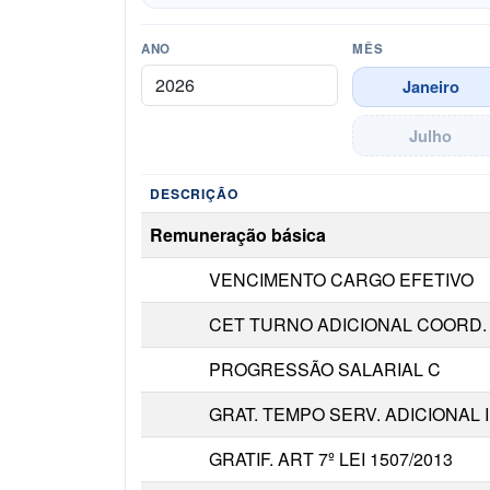
ANO
MÊS
Janeiro
Julho
DESCRIÇÃO
Detalhamento da remuneração do servidor n
Remuneração básica
VENCIMENTO CARGO EFETIVO
CET TURNO ADICIONAL COORD.
PROGRESSÃO SALARIAL C
GRAT. TEMPO SERV. ADICIONAL I
GRATIF. ART 7º LEI 1507/2013