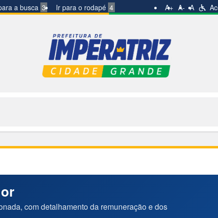
 para a busca
3
Ir para o rodapé
4
A+
A-
A
Ace
dor
ionada, com detalhamento da remuneração e dos