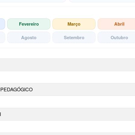
Fevereiro
Março
Abril
Agosto
Setembro
Outubro
a competência selecionada
 PEDAGÓGICO
I