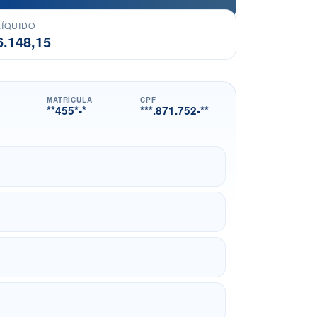
LÍQUIDO
6.148,15
MATRÍCULA
CPF
**455*-*
***.871.752-**