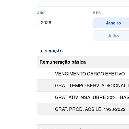
ANO
MÊS
Janeiro
Julho
DESCRIÇÃO
Detalhamento da remuneração do servidor n
Remuneração básica
VENCIMENTO CARGO EFETIVO
GRAT. TEMPO SERV. ADICIONAL I
GRAT ATIV INSALUBRE 20% - BA
GRAT. PROD. ACS LEI 1920/2022