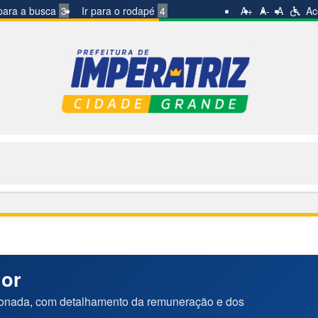
 para a busca
3
Ir para o rodapé
4
A+
A-
A
Ace
dor
ionada, com detalhamento da remuneração e dos