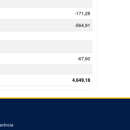
-171,28
-564,91
-67,60
4.649,18
parência