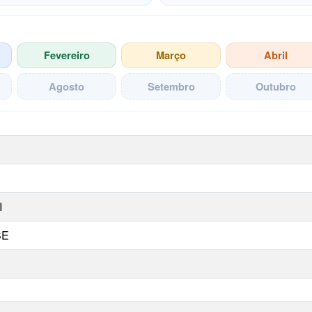
Fevereiro
Março
Abril
Agosto
Setembro
Outubro
a competência selecionada
I
SE