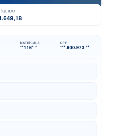
LÍQUIDO
4.649,18
MATRÍCULA
CPF
**116*-*
***.900.973-**