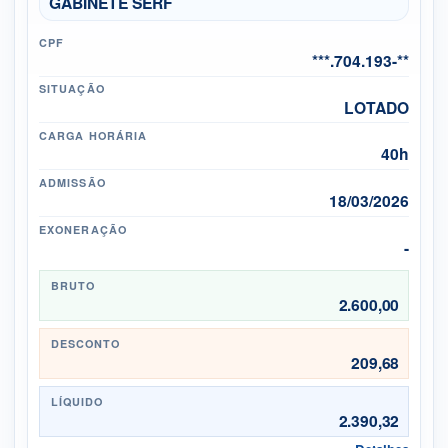
GABINETE SERF
CPF
***.704.193-**
SITUAÇÃO
LOTADO
CARGA HORÁRIA
40h
ADMISSÃO
18/03/2026
EXONERAÇÃO
-
BRUTO
2.600,00
DESCONTO
209,68
LÍQUIDO
2.390,32