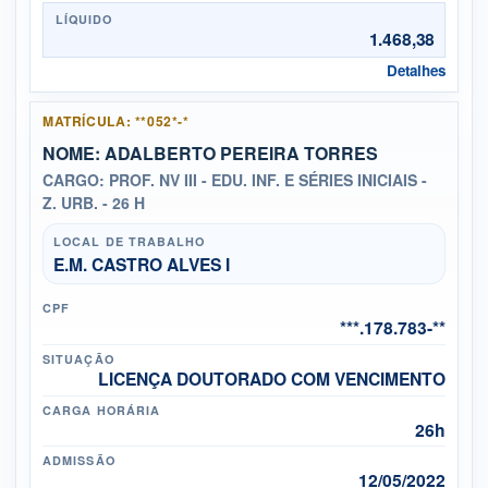
LÍQUIDO
1.468,38
Detalhes
MATRÍCULA: **052*-*
NOME: ADALBERTO PEREIRA TORRES
CARGO: PROF. NV III - EDU. INF. E SÉRIES INICIAIS -
Z. URB. - 26 H
LOCAL DE TRABALHO
E.M. CASTRO ALVES I
CPF
***.178.783-**
SITUAÇÃO
LICENÇA DOUTORADO COM VENCIMENTO
CARGA HORÁRIA
26h
ADMISSÃO
12/05/2022